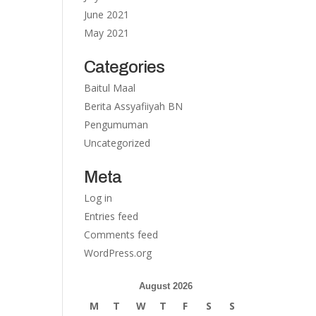
June 2021
May 2021
Categories
Baitul Maal
Berita Assyafiiyah BN
Pengumuman
Uncategorized
Meta
Log in
Entries feed
Comments feed
WordPress.org
August 2026
M
T
W
T
F
S
S