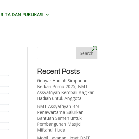
ERITA DAN PUBLIKASI
Recent Posts
Gebyar Hadiah Simpanan
Berkah Prima 2025, BMT
Assyafi’iyah Kembali Bagikan
Hadiah untuk Anggota
BMT Assyafi’iyah BN
Penawartama Salurkan
Bantuan Semen untuk
Pembangunan Masjid
Miftahul Huda
Mobil Layanan Umat BMT