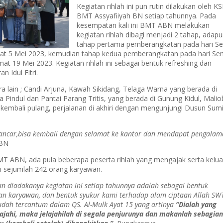
Kegiatan rihlah ini pun rutin dilakukan oleh K
BMT Assyafiiyah BN setiap tahunnya. Pada
kesempatan kali ini BMT ABN melakukan
kegiatan rihlah dibagi menjadi 2 tahap, adap
tahap pertama pemberangkatan pada hari Se
mat 5 Mei 2023, kemudian tahap kedua pemberangkatan pada hari Sen
at 19 Mei 2023. Kegiatan rihlah ini sebagai bentuk refreshing dan
 Idul Fitri.
a lain ; Candi Arjuna, Kawah Sikidang, Telaga Warna yang berada di
 Pindul dan Pantai Parang Tritis, yang berada di Gunung Kidul, Mali
embali pulang, perjalanan di akhiri dengan mengunjungi Dusun Sumil
n lancar,bisa kembali dengan selamat ke kantor dan mendapat pengala
ABN
 BMT ABN, ada pula beberapa peserta rihlah yang mengajak serta kelu
ti sejumlah 242 orang karyawan.
an diadakanya kegiatan ini setiap tahunnya adalah sebagai bentuk
ekan karyawan, dan bentuk syukur kami terhadap alam ciptaan Allah SW
udah tercantum dalam QS. Al-Mulk Ayat 15 yang artinya
“Dialah yang
jahi, maka jelajahilah di segala penjurunya dan makanlah sebagia