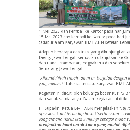
1 Mei 2023 dan kembali ke Kantor pada hari Ju
15 Mei 2023 dan kembali ke Kantor pada hari Jum
tadabur alam Karyawan BMT ABN setelah Lebaran
Adapun beberapa destinasi yang dikunjungi antar
Dieng, Jawa Tengah kemudian dilanjutkan ke Goa
dan Candi Prambanan, Yogyakarta dan sebelum k
Semarang Jawa Tengah.
“Alhamdulillah rihlah tahun ini berjalan denga
yang menarik”
tutur salah satu karyawan BMT 
Kegiatan ini diikuti oleh keluarga besar KSPPS
dan sanak saudaranya. Dalam kegiatan ini di iku
Hi. Supadin, Ketua BMT ABN menjelaskan
“Tuju
apresiasi kami terhadap hasil kinerja rekan – r
yang dimana harus kita kunjungi sebagai mana s
menjadikan bumi untuk kamu yang mudah dijela