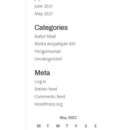
June 2021
May 2021
Categories
Baitul Maal
Berita Assyafiiyah BN
Pengumuman
Uncategorized
Meta
Log in
Entries feed
Comments feed
WordPress.org
May 2023
M
T
W
T
F
S
S