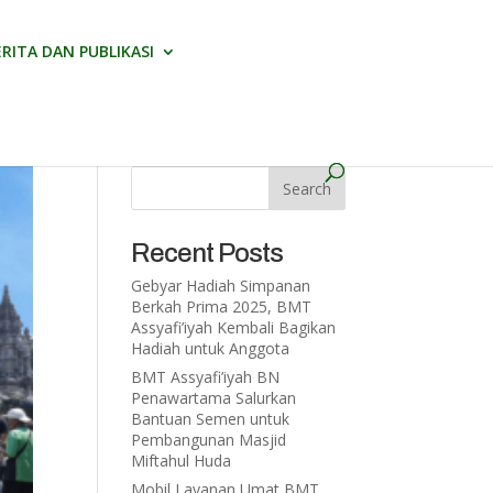
ERITA DAN PUBLIKASI
Recent Posts
Gebyar Hadiah Simpanan
Berkah Prima 2025, BMT
Assyafi’iyah Kembali Bagikan
Hadiah untuk Anggota
BMT Assyafi’iyah BN
Penawartama Salurkan
Bantuan Semen untuk
Pembangunan Masjid
Miftahul Huda
Mobil Layanan Umat BMT