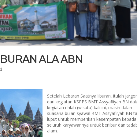
IBURAN ALA ABN
ed
Setelah Lebaran Saatnya liburan, itulah jargo
dari kegiatan KSPPS BMT Assyafiiyah BN da
kegiatan rihlah (wisata) kali ini, masih dalam
suasana bulan syawal BMT Assyafiiyah BN t
luput untuk memberikan kesempatan kepada
seluruh karyawannya untuk berlibur dan tada
alam.